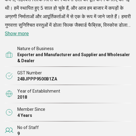
थी। हमें स्थापित हुए 5 साल हो चुके हैं, और आज हम बाजार में कपड़ों के
अग्रणी निर्माताओं और आपूर्तिकर्ताओं में से एक के रूप में जाने जाते हैं। हमारी
गुणवत्ता सुनिश्चित वस्तुओं में डोला सिल्क जैक्वार्ड फैब्रिक, विस्कोस डोला
सिल्क फैब्रिक, विस्कोस जैक्वार्ड चिनॉन सिल्क फैब्रिक, विस्कोस जैक्वार्ड
Show more
शिफॉन जॉर्जेट सिल्क फैब्रिक, प्रिंटेड जॉर्जेट फैब्रिक, फैंसी जॉर्जेट फैब्रिक
Nature of Business
और बहुत कुछ शामिल हैं। बेहतरीन गुणवत्ता वाले कच्चे माल का उपयोग
Exporter and Manufacturer and Supplier and Wholesaler
करके बनाए गए, इन उत्पादों को बाजार में उनकी रंगीनता, स्ट्रेचेबिलिटी,
& Dealer
गुणवत्ता और बहुत कुछ के लिए जाना जाता है। बड़े दर्शकों की ज़रूरतों को
GST Number
पूरा करने के लिए, हम उन्हें प्रतिस्पर्धी बाज़ार मूल्यों पर अपने ग्राहकों तक
24BJPPP9500B1ZA
पहुँचाना सुनिश्चित करते हैं।
Year of Establishment
विशेषज्ञ पेशेवरों की हमारी टीम, जिनके पास उद्योग का वर्षों का अनुभव और
2018
ज्ञान है, हमारे प्रोजेक्ट डिलीवरी को समय पर पूरा करना सुनिश्चित करते हैं।
Member Since
ये लोग एक ही यूनिट में काम करते हैं ताकि यह सुनिश्चित किया जा सके कि
4 Years
हमारे रास्ते में आने वाली सभी परियोजनाएँ निर्धारित समय सीमा के भीतर पूरी
हों।
No of Staff
9