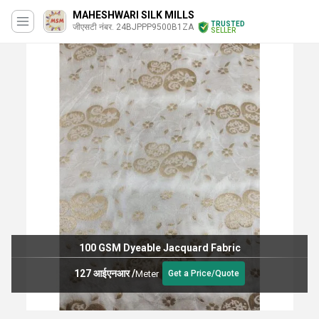
MAHESHWARI SILK MILLS
TRUSTED
जीएसटी नंबर. 24BJPPP9500B1ZA
SELLER
100 GSM Dyeable Jacquard Fabric
127 आईएनआर
/
Meter
Get a Price/Quote