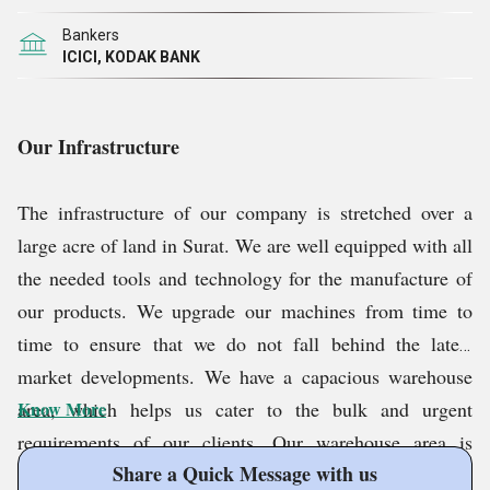
Bankers
ICICI, KODAK BANK
Our Infrastructure
The infrastructure of our company is stretched over a
large acre of land in Surat. We are well equipped with all
the needed tools and technology for the manufacture of
our products. We upgrade our machines from time to
time to ensure that we do not fall behind the latest
market developments. We have a capacious warehouse
area, which helps us cater to the bulk and urgent
Know More
requirements of our clients. Our warehouse area is
Share a Quick Message with us
systematically divided into various compartments for the