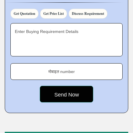
safe storage of our items; moreover, it also increases our
work productivity.
Get Quotation
Get Price List
Discuss Requirement
Enter Buying Requirement Details
मोबाइल number
Featured Products