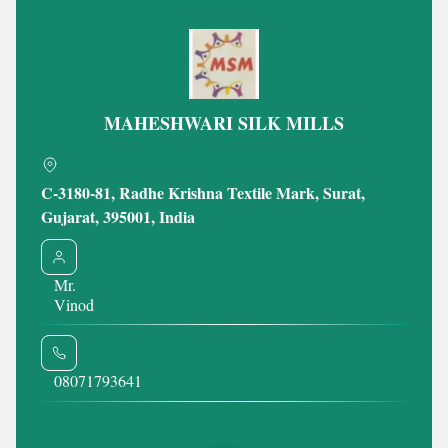
MAHESHWARI SILK MILLS
C-3180-81, Radhe Krishna Textile Mark, Surat,
Fancy Heavy Brocade Fabric
Viscose Dola Silk 
Gujarat, 395001, India
₹ 170 आईएनआर /Meter
₹ 350 आईएनआर
Minimum Order Quantity : 100 Meter
Minimum Order Quant
Mr.
Vinod
Delivery Time : 7 Days
Delivery Time : 7 D
WhatsApp
जांच भेजें
जांच भेजें
Get Latest Price
08071793641